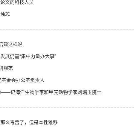
写论文的科技人员
的烛芯
培建这样说
发展仍需“集中力量办大事”
研规范
奖基金会办公室负责人
师——记海洋生物学家和甲壳动物学家刘瑞玉院士
没那么毒舌了，但是本性难移