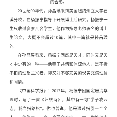
的合影。
20世纪90年代，孙昌璞来到美国纽约州立大学石
溪分校，在杨振宁指导下开展博士后研究。杨振宁一
生只收过寥寥几名学生，他作为指导老师署名的博士
生论文，大概不会超过10篇，其中一篇就是孙昌璞
的。
在孙昌璞看来，杨振宁固然是天才，同时又是天
才中少有的一种——他善于共情和体谅他人，是不折
不扣的理想主义者，却又对不够完美的现实充满理解
和同情。
《中国科学报》：2013年，杨振宁回国定居清华
园时，写了一首《归根诗》，其中有一句“学子凌云
志，我当指路松”。你也曾说，他是通过指引一个个