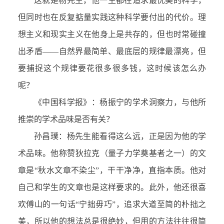
这就是杨先生，他一生都在追求最优美的科学，
但同时也在反复掂量实践这种科学要付出的代价。理
想主义和现实主义在他身上是共存的，但也时常碰撞
出矛盾——自然界最简单、最底层的规律最漂亮，但
要捕捉这个规律要花很多很多钱，这时候该怎么办
呢？
《中国科学报》：杨振宁的学术洞察力，与他所
推崇的学术品味是否有关？
孙昌璞：杨先生能看得这么远，正是因为他的学
术品味。他称赞狄拉克（量子力学奠基者之一）的文
章是“秋水文章不染尘”，干干净净，直指本质。他对
自己和学生的文章也是这样要求的。此外，他还很喜
欢傅山的一句话“宁拙毋巧”，追求大道至简的朴拙之
美，所以他的想法总是很绝妙，但用的方法往往很简