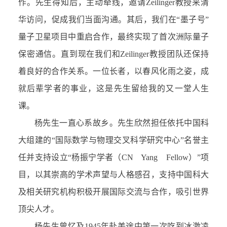
作。先生得知后，主动牵线，邀请Zeilinger教授来清
华访问，促成我们当面沟通。其后，我们在“墨子号”
量子卫星项目中重启合作，最终实现了首次洲际量子
保密通信。直到现在我们和Zeilinger教授团队还保持
着良好的合作关系。一位长者，以春风化雨之姿，成
就后辈学者的事业，这是先生留给我的又一堂人生
课。
杨先生一直心系故乡。先生欣然担任依托中国科
大组建的“国际数学与物理交叉科学研究中心”名誉主
任并支持设立“杨振宁学者（CN Yang Fellow）”项
目，以其崇高的学术声望与人格感召，支持中国科大
及相关研究机构积极开展国际交流与合作，吸引世界
顶尖人才。
杨先生曾忆及1945年赴美途中第一次吃到冰激凌