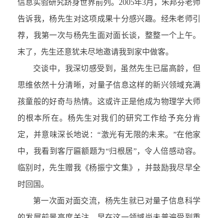
信息实验研究跻身世界前列。2005年3月，朱邦芬老师
告诉我，杨先生对这项成果十分感兴趣。经朱老师引
荐，我第一次与杨先生面对面长谈，整整一个上午。
末了，先生还意犹未尽地邀请我到家中做客。
交谈中，我深切感受到，虽然先生已届高龄，但
思维依然十分清晰，对量子信息这样的新兴领域充满
孩童般的好奇与热情。这或许正是他成为物理学大师
的根本所在。杨先生对我们的研究工作给予充分肯
定，并意味深长地说：“激光有无限的未来。”在他家
中，我看到客厅匾额题为“归根居”，令人倍感动容。
临别时，先生赠我《杨振宁文集》，并鼓励我尽早全
时回国。
第一次面对面交流，杨先生就已对量子信息科学
的发展前景高度关注，早在这一领域尚未普遍受到重