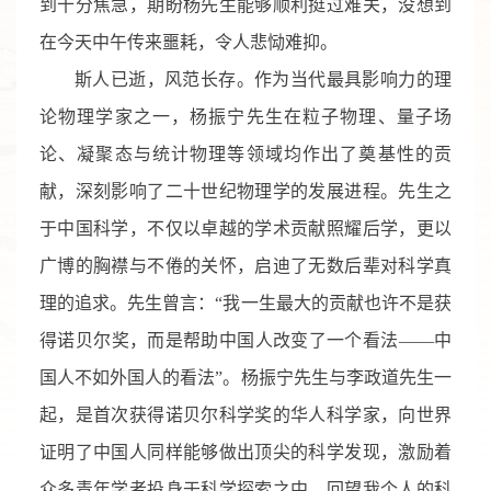
到十分焦急，期盼杨先生能够顺利挺过难关，没想到
在今天中午传来噩耗，令人悲恸难抑。
斯人已逝，风范长存。作为当代最具影响力的理
论物理学家之一，杨振宁先生在粒子物理、量子场
论、凝聚态与统计物理等领域均作出了奠基性的贡
献，深刻影响了二十世纪物理学的发展进程。先生之
于中国科学，不仅以卓越的学术贡献照耀后学，更以
广博的胸襟与不倦的关怀，启迪了无数后辈对科学真
理的追求。先生曾言：“我一生最大的贡献也许不是获
得诺贝尔奖，而是帮助中国人改变了一个看法——中
国人不如外国人的看法”。杨振宁先生与李政道先生一
起，是首次获得诺贝尔科学奖的华人科学家，向世界
证明了中国人同样能够做出顶尖的科学发现，激励着
众多青年学者投身于科学探索之中。回望我个人的科