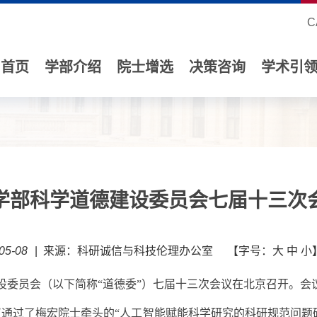
C
首页
学部介绍
院士增选
决策咨询
学术引
学部科学道德建设委员会七届十三次
5-08
|
来源：科研诚信与科技伦理办公室
【字号：
大
中
小
设委员会（以下简称
“道德委”
）七届
十
三
次会议在北京召开。会
议通过
了梅宏
院士
牵头的“人工智能赋能科学研究的科研规范问题