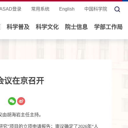
ASAD登录
常用系统
English
中国科学院
领
科学普及
科学文化
院士信息
学部工作局
会议在京召开
】
议由胡海岩主任主持
。
研究”项目的立项申请报告；审议
确定
了
2026
年“人