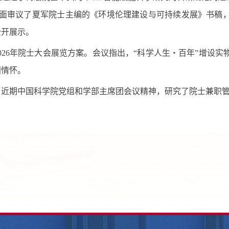
面审议了夏军院士主编的《环境伦理建设与可持续发展》书稿
公开展示
。
026
年院士大会展览方案。会议指出，“科学人生・百年”增设实
国情怀。
了
近期
中国科学院党组和学部主席团会议精神
，研究了院士兼职