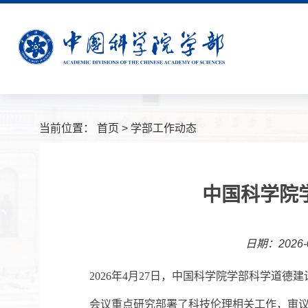
当前位置：
首页
>
学部工作动态
中国科学院
日期：2026-0
202
6
年
4
月
27
日，中国科学院学部科学道德建
会议
重点
研究
部署
了科技伦理相关工作，
审