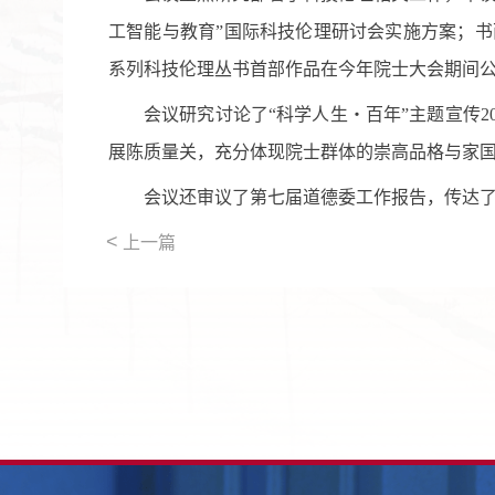
工智能与教育”国际科技伦理研讨会实施方案
；书
系列科技伦理丛书首部作品在今年院士大会期间
会议研究讨论了“科学人生・百年”主题宣传
2
展陈质量关，充分体现院士
群体
的崇高品格与家
会议还审议了第七届道德委工作报告
，
传达
<
上一篇