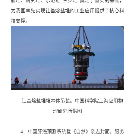
验堆、研究堆、示范堆
“
三步走
”
奠定了坚实的基础，
为我国率先实现钍基熔盐堆的工业应用提供了核心科
技支撑。
钍基熔盐堆堆本体吊装。中国科学院上海应用物
理研究所供图
4．
中国肝癌预测系统登
《自然》杂志
封面，服务