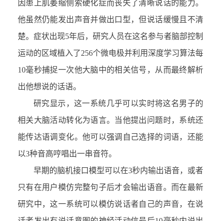
因患上肌萎缩侧索硬化症而丧失了清晰说话的能力。
他
虽然
仍能发出声音并做出口型，但说话缓慢且不清
楚。症状出现
5
年后，研究人员在这名参与者脑部控制
运动的区域植入了
256
个微电极并利用深度学习算法每
10
毫秒捕捉一次他大脑中的相关信号，从而最终解析
出他想说的话语。
研究显示，这一系统几乎可以实时将这名男子的
相关大脑活动转化为语
言
。当他提出问题时，系统
还
能传达语调变化。他可以强调自己选择的词语，还能
以
3
种音高哼唱出一串音符。
早期的脑机接口模型可以在
3
秒内输出语音，或者
只有在用户模仿完整句子后才会输出语音。而在最新
研究中，这一系统可以模仿说话者自己的声音，在说
话者发出有说话意图的神经活动信号后
10
毫秒内说出