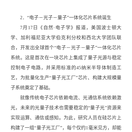
2．
“
电子
－
光子
－
量子
”
一体化芯片系统诞生
7
月
17
日《自然
·
电子学》报道，美国波士顿大
学、加利福尼亚大学伯克利分校和西北大学团队联
合，开发出全球首个
“
电子
－
光子
－
量子
”
一体化芯片
系统。这是首次在一块芯片上集成了量子光源与稳定
控制电子电路，并采用标准的
45
纳米半导体制造工
艺，为批量化生产
“
量子光工厂
”
芯片、构建大规模量
子系统奠定了基础。
就像传统电子芯片依赖电流、光通信系统依赖激
光，未来的光量子技术也需要稳定的
“
量子光
”
资源来
实现运算、通信或感知。为此，研究人员在硅芯片上
构建了一组
“
量子光工厂
”
，每个仅约
1
毫米见方，却能