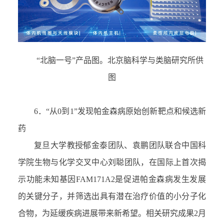
“
北脑一号
”
产品图。北京脑科学与类脑研究所供
图
6．
“
从
0
到
1
”
发现帕金森病原始创新靶点和候选新
药
复旦大学教授郁金泰团队、袁鹏团队联合中国科
学院生物与化学交叉中心刘聪团队，在国际上首次揭
示功能未知基因
FAM171A2
是促进帕金森病发生发展
的关键分子，并筛选出具有潜在治疗价值的小分子化
合物，为延缓疾病进展带来新希望。相关研究成果
2
月