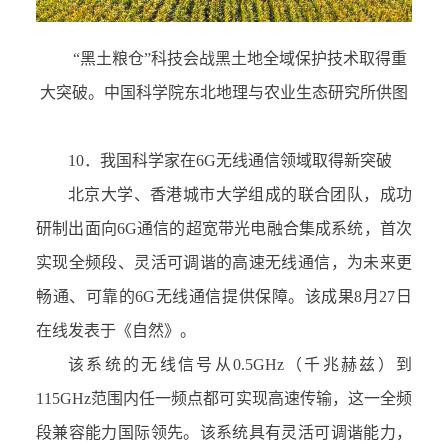
“
黑土粮仓
”
科技会战黑土地全域保护技术取得重
大突破。中国科学院东北地理与农业生态研究所供图
10．
我国科学家在
6G
无线通信领域取得新突破
北京大学、香港城市大学组成的联合团队，成功
研制出面向
6G
通信的超宽带光电融合集成系统，首次
实现全频段、灵活可调谐的高速无线通信，为未来更
畅通、可靠的
6G
无线通信提供保障。该成果
8
月
27
日
在线发表于《自然》。
该系统的无线信号从
0.5GHz
（千兆赫兹）到
115GHz
范围内任一频点都可实现高速传输
，
这一全频
段兼容能力国际领先。该系统具有灵活可调谐能力，