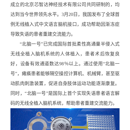
成立的北京芯智达神经技术有限公司共同研制的，均
达到当今世界领先水平。
3
月
20
日，我国发布了全球首
例无线植入式中文语言脑机接口，成功帮助因渐冻症
导致失语的患者重建交流能力。
“
北脑一号
”
已完成国际首批柔性高通量半侵入式
无线全植入脑机系统的人体植入，患者术后恢复良
好，设备有效通道数达
98％
以上。通过使用
“
北脑一
号
”
，瘫痪患者能够隔空操控计算机、机械臂，甚至驱
动肌肉刺激装置，促进自身肢体运动功能逐渐康复。
同时，
“
北脑一号
”
是国际上首个实现失语患者语言解
码的无线全植入脑机系统，帮助患者重建交流能力。