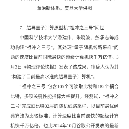
兼治新体系。复旦大学供图
7．
超导量子计算原型机
“
祖冲之三号
”
问世
中国科学技术大学潘建伟、朱晓波、彭承志等成
功构建
“
祖冲之三号
”
，其处理
“
量子随机线路采样
”
问
题的速度比目前国际最快的超级计算机快千万亿倍。
3
月
3
日《物理评论快报》发表了该成果，审稿人认为其
“
构建了目前最高水准的超导量子计算机
”
。
“
祖冲之三号
”
包含
105
个可读取比特和
182
个耦合
比特，多项关键性能指标大幅提升。经测试，
“
祖冲之
三号
”
完成
83
比特
32
层的随机线路采样，以目前最优经
典算法为比较标准，计算速度比当前最快的超级计算
机快千万亿倍，也比
2024
年
10
月谷歌公开发表的最新