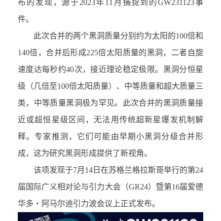
布的发现，源于
2023
年
11
月捕捉到的
GW231123
事
件。
此次合并的两个黑洞质量分别约为太阳的
100
倍和
140
倍，合并后形成
225
倍太阳质量的黑洞，二者自旋
速度达每秒约
40
次，接近理论稳定极限。黑洞分恒星
级（几倍至
100
倍太阳质量）、中等质量和超大质量三
类，中等质量黑洞极为罕见。此次合并的黑洞质量接
近或超恒星级区间，无法用传统超新星爆发机制解
释。专家推测，它们可能由早期小黑洞分级合并形
成，这为研究黑洞形成提供了新视角。
该项发现于
7
月
14
日在苏格兰格拉斯哥举行的第
24
届国际广义相对论与引力大会（
GR24
）暨第
16
届爱德
华多・阿马尔迪引力波会议上正式发布。