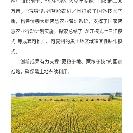
推广面积前十，
“
东生
”
系列大豆年度推广面积超
1300
万亩；
“
鸿鹄
”
系列智能农机
／
具打破了国外技术垄
断，构建伏羲大脑智慧农业管理系统，支撑了国家智
慧农业行动计划实施；探索总结了
“
龙江模式
”“
三江模
式
”
等成套可推广、可复制的黑土地区域适宜性耕作模
式。
创新成果有力支撑
“
藏粮于地
、
藏粮于技
”
的国家
战略，确保黑土地永续利用。