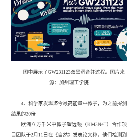
图中展示了
GW231123
双黑洞合并过程。图片来
源：加州理工学院
4．
科学家发现迄今最高能量中微子
，
为之前探测
结果的
20
倍
欧洲立方千米中微子望远镜（
KM3NeT
）合作项
目团队
于
2
月
11
日在《自然》发表论文称，他们检测到