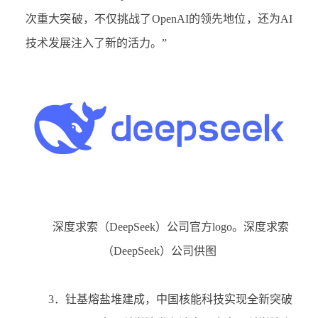
次重大突破，不仅挑战了
OpenAI
的领先地位，还为
AI
技术发展注入了新的活力。
”
深度求索（
DeepSeek
）公司
官方
logo
。深度求索
（
DeepSeek
）公司
供图
3．
钍基熔盐堆建成
，
中国核能科技实现全新突破