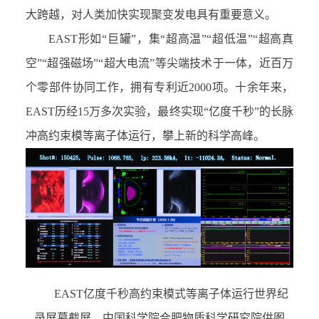
大跨越，对人类加快实现聚变发电具有重要意义。
EAST
形如
“
巨罐
”
，集
“
超高温
”“
超低温
”“
超高真
空
”“
超强磁场
”“
超大电流
”
等尖端技术于一体，近百万
个零部件协同工作，拥有专利近
2000
项。十余年来，
EAST
历经
15
万多次实验，最终实现
“
亿度千秒
”
的长脉
冲高约束模等离子体运行，攀上新的科学高峰。
EAST
亿度千秒高约束模式等离子体运行世界纪
录屏幕截屏。中国科学院合肥物质科学研究院
供图