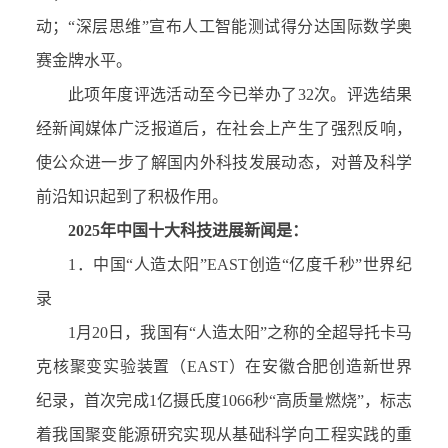
动
；
“
深层思维
”
宣布人工智能测试得分达国际数学奥
赛金牌水平
。
此项年度评选活动至今已举办了
32
次。评选结果
经新闻媒体广泛报道后，在社会上产生了强烈反响，
使公众进一步了解国内外科技发展动态，对普及科学
前沿知识起到了积极作用。
2025
年中国十大科技进展新闻是：
1．
中国
“
人造太阳
”EAST
创造
“
亿度千秒
”
世界纪
录
1
月
20
日，我国有
“
人造太阳
”
之称的全超导托卡马
克核聚变实验装置（
EAST
）在安徽合肥创造新世界
纪录，首次完成
1
亿摄氏度
1066
秒
“
高质量燃烧
”
，标志
着
我国聚变能源研究实现从基础科学向工程实践的重