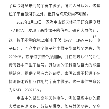
了迄今能量最高的宇宙中微子。研究人员认为，这些
粒子来自银河系之外，但其准确来源尚不明确。
2023
年
2
月
13
日，深海宇宙线天体粒子研究探测器
（
ARCA
）发现了高能缪子的信号。研究人员估计，
15
这一粒子能量约为
120
拍电子伏（
PeV
，
1PeV＝10
电
子伏），而产生这个缪子的中微子能量甚至更高，约
220PeV
。它穿过了整个探测器，并在超过
1／3
的活性
传感器中产生了信号。其轨迹的倾斜度与巨大的能量
相结合，提供了强有力的证据，表明该缪子起源于在
探测器附近相互作用的宇宙中微子。这一事件被命名
为
KM3－230213A
。
宇宙中的某些高能天体事件，例如星系中心的超
大质量黑洞吸积、超新星爆发、伽马射线暴等，至今