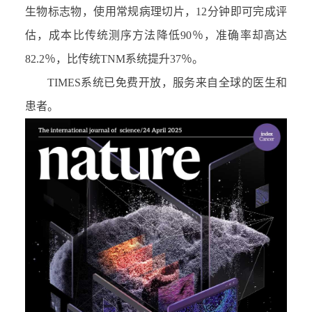
生物标志物，使用常规病理切片，
12
分钟即可完成评
估，成本比传统测序方法降低
90％
，准确率却高达
82.2％
，比传统
TNM
系统提升
37％
。
TIMES
系统已免费开放，服务来自全球的医生和
患者。