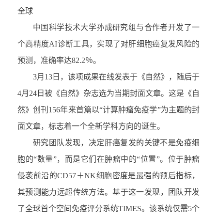
全球
中国科学技术大学孙成研究组与合作者开发了一
个高精度
AI
诊断工具，实现了对肝细胞癌复发风险的
预测，准确率达
82.2％
。
3
月
13
日
，
该项成果在线发表
于
《自然》，随后于
4
月
24
日被《自然》
杂志
选为当期封面文章。这是《自
然》创刊
156
年来首篇以
“
计算肿瘤免疫学
”
为主题的封
面文章，标志着一个全新学科方向的诞生。
研究团队发现，决定肝癌复发的关键不是免疫细
胞的
“
数量
”
，而是它们在肿瘤中的
“
位置
”
。位于肿瘤
侵袭前沿的
CD57＋NK
细胞密度是最强的预后指标，
其预测能力远超传统方法。基于这一发现，团队开发
了全球首个空间免疫评分系统
TIMES
。该系统仅需
5
个