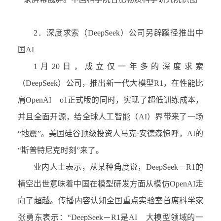
2．
深度求索（
DeepSeek
）公司另辟蹊径推出中
国
AI
1
月
20
日，成立仅一年多的深度求索
（
DeepSeek
）公司，推出新一代大模型
R1
，在性能比
肩
OpenAI o1
正式版的同时，实现了超低训练成本，
并且全面开源，给全球人工智能（
AI
）界带来了一场
“
地震
”
。美国硅谷顶级投资人马克
·
安德森惊呼，
AI
的
“
斯普特尼克时刻
”
来了。
业内人士表示，从某种角度说，
DeepSeek－R1
的
横空出世意味着中国在模型研发方面从模仿
OpenAI
走
向了超越。传播内容认知全国重点实验室首席科学家
张勇东表示：
“DeepSeek－R1
是
AI
大模型领域的一