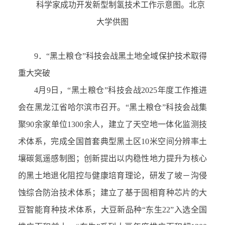
科学家成功开发新型制氢技术工作示意图。北京
大学供图
9．
“
黑土粮仓
”
科技会战黑土地全域保护技术取得
重大突破
4
月
9
日，
“
黑土粮仓
”
科技会战
2025
年度工作推进
会在
黑龙江省
哈尔滨
市
召开。
“
黑土粮仓
”
科技会战集
聚
90
余家单位
1300
余人，建立了天空地一体化监测技
术体系，完成全国首套典型黑土区
10
米空间分辨率土
壤碳氮遥感制图；创新提出以内稳性地力提升为核心
的黑土地退化阻控与健康培育理论，研发了坡
－
沟侵
蚀综合防治技术体系；建立了基于固相育种芯片的大
豆智能育种技术体系，大豆新品种
“
东生
22”
入选全国