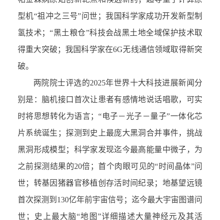
型机
“
祖冲之三号
”
问世
；
我国科学家成功开发新型制
氢技术
；
“
黑土粮仓
”
科技会战黑土地全域保护技术取
得重大突破
；
我国科学家在
6G
无线通信领域取得新突
破
。
两院院士评选的
202
5
年世界十大科技进展新闻分
别是：脑机接口首次让患者有感情地说话唱歌，可实
时将思想转化为语言
；
“
电子
－
光子
－
量子
”
一体化芯
片系统诞生
；
探测到史上最庞大黑洞合并事件，挑战
黑洞形成模型
；
科学家发现迄今最高能量中微子，为
之前探测结果的
20
倍
；
首个肉眼可见的
“
时间晶体
”
问
世
；
转基因猪器官移植创存活时间纪录
；
地基望远镜
首次探测到
130
亿年前宇宙信号
；
迄今最大宇宙图谱问
世
；
史上最大脑
“
地图
”
详细描述大量神经元及其活