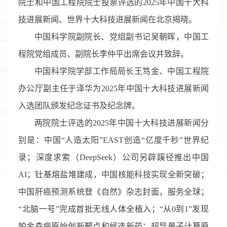
院士和中国工程院院士投票评选的
2025
年中国十大科
技进展新闻、世界十大科技进展新闻在北京揭晓。
中国科学院副院长、党组副书记吴朝晖，中国工
程院党组成员、副院长李仲平
出席会议并致辞
。
中国科学院学部工作局局长王笃金、中国工程院
办公厅副主任于泽华
为
202
5
年中国十大科技进展新闻
入选团队颁发纪念证书及纪念牌。
两院院士评选的
202
5
年中国十大科技进展新闻分
别是：中国
“
人造太阳
”EAST
创造
“
亿度千秒
”
世界纪
录
；
深度求索（
DeepSeek
）公司另辟蹊径推出中国
AI
；
钍基熔盐堆建成，中国核能科技实现全新突破
；
中国肝癌预测系统登《自然》杂志封面，服务全球
；
“
北脑一号
”
完成首批无线人体全植入
；
“
从
0
到
1”
发现
帕金森病原始创新靶点和候选新药
；
超导量子计算原