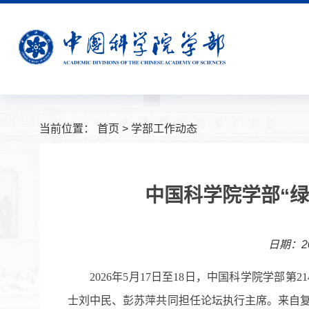
当前位置：
首页
>
学部工作动态
中国科学院学部“
日期：20
2026
年
5
月
17
日至
18
日，中国科学院学部第
21
士刘中民、彭苏萍共同担任论坛执行主席。来自