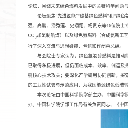
论坛，围绕未来绿色燃料发展中的关键科学问题
论坛聚
焦
“先进氢能”“碳基绿色燃料”和“绿色
强、高鹏、潘秀莲、史翊翔、杨贵东
等
1
6
位
院士
CO
加氢制航煤）以及绿色氨燃料（合成氨新工
2
行了深入交流与思想碰撞
，
包信和
作闭幕总结。
与会院士专家认为，绿色氢氨醇燃料是推动
已取得积极进展，但仍面临成本、效率、储运及
键核心技术攻关；要深化产学研用协同创新，探
的工业性试验与示范应用，为我国能源绿色低碳
本次论坛由中国科学院学部主办，中国科学
办。中国科学院学部工作局有关负责同志、《中