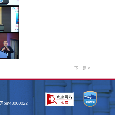
>
下一篇
bm48000022