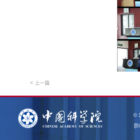
<
上一篇
©
京I