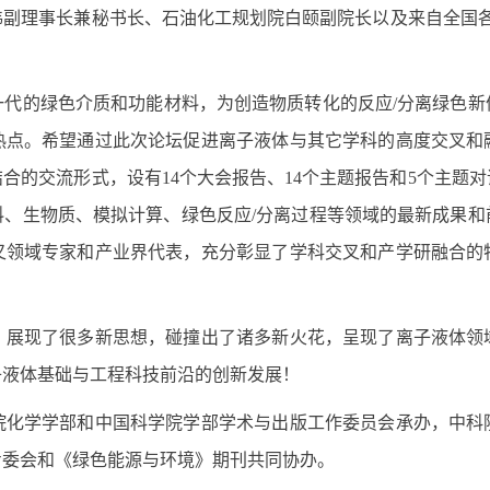
炜副理事长兼秘书长、石油化工规划院白颐副院长以及来自全国
一代的绿色介质和功能材料，为创造物质转化的反应
/
分离绿色新
热点。希望通过此次论坛促进离子液体与其它学科的高度交叉和
结合的交流形式，设有
14
个大会报告、
14
个主题报告和
5
个主题对
料、生物质、模拟计算、绿色反应
/
分离过程等领域的最新成果和
叉领域专家和产业界代表，充分彰显了学科交叉和产学研融合的
，展现了很多新思想，碰撞出了诸多新火花，呈现了离子液体领
子液体基础与工程科技前沿的创新发展！
院化学学部和中国科学院学部学术与出版工作委员会承办，中科
专委会和《绿色能源与环境》期刊共同协办。