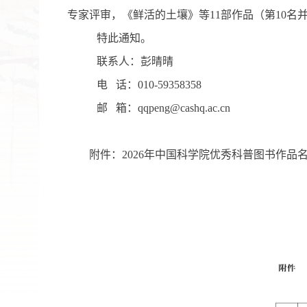
专家评审，《鲜活的土壤》等
11
部作品
（第
10
名
特此通知
。
联系人：
彭晴晴
电
话：
010-59358
358
邮
箱：
qqpeng
@cashq.ac.cn
附件：
2026
年中国科学院优秀科普图书作品