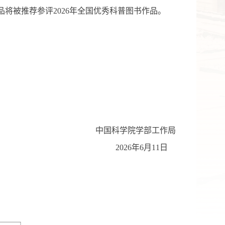
品
将被推荐参
评
20
2
6
年全国优秀科普
图书作品
。
中国科学院学部工作局
202
6
年
6
月
11
日