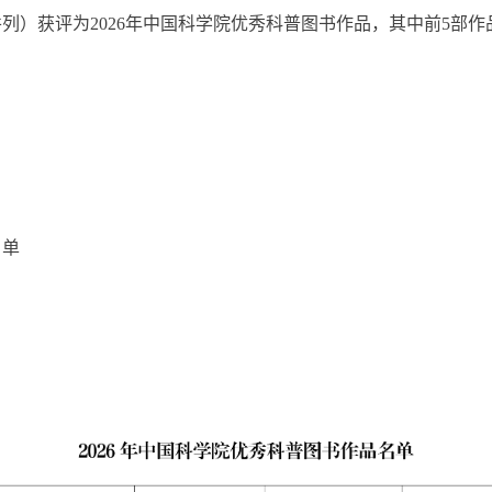
并列
）
获评为
2026
年中国科学院优秀科普图书作品，
其中
前
5
部
作
名单