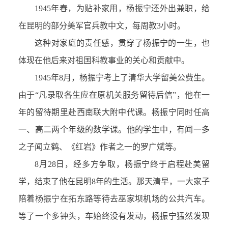
1945年春，为贴补家用，杨振宁还外出兼职，给
在昆明的部分美军官兵教中文，每周教3小时。
这种对家庭的责任感，贯穿了杨振宁的一生，也
体现在他后来对祖国科教事业的关心和贡献中。
1945年8月，杨振宁考上了清华大学留美公费生。
由于“凡录取各生应在原机关服务留待后信”，他在一
年的留待期里赴西南联大附中代课。杨振宁同时任高
一、高二两个年级的数学课。他的学生中，有闻一多
之子闻立鹤、《红岩》作者之一的罗广斌等。
8月28日，经多方争取，杨振宁终于启程赴美留
学，结束了他在昆明8年的生活。那天清早，一大家子
陪着杨振宁在拓东路等待去巫家坝机场的公共汽车。
等了一个多钟头，车始终没有发动，杨振宁猛然发现