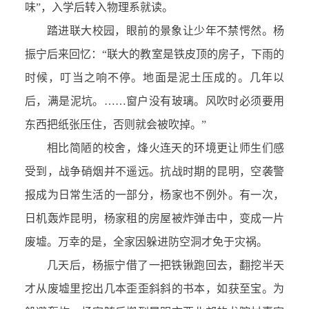
味”，入学后转入物理系就读。
踏进联大校园，眼前的景象让少年不禁愕然。杨
振宁后来回忆：“联大的教室是铁皮顶的房子，下雨的
时候，叮当之响不停。地面是泥土压成的。几年以
后，满是泥坑。……窗户没有玻璃。风吹时必须要用
东西把纸张压住，否则就会被吹掉。”
相比简陋的校舍，烽火连天的环境更让师生们感
受到，战争硝烟并不遥远。抗战时期的昆明，空袭警
报成为日常生活的一部分，杨家也不例外。有一次，
日机轰炸昆明，杨家租的房屋被炸弹击中，变成一片
废墟。万幸的是，全家因躲进防空洞才免于灾祸。
几天后，杨振宁借了一把铁锹跑回去，翻挖半天
才从废墟里挖出几本歪歪斜斜的书本，如获至宝。为