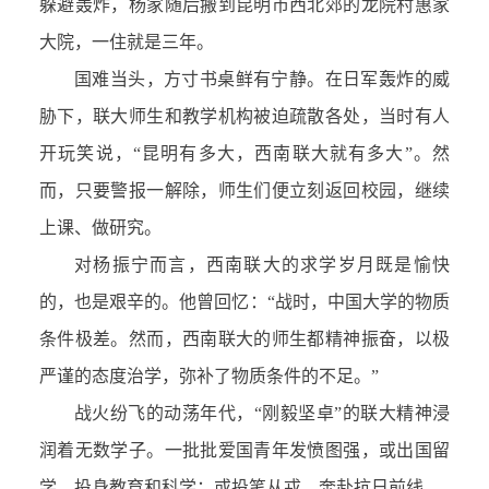
躲避轰炸，杨家随后搬到昆明市西北郊的龙院村惠家
大院，一住就是三年。
国难当头，方寸书桌鲜有宁静。在日军轰炸的威
胁下，联大师生和教学机构被迫疏散各处，当时有人
开玩笑说，“昆明有多大，西南联大就有多大”。然
而，只要警报一解除，师生们便立刻返回校园，继续
上课、做研究。
对杨振宁而言，西南联大的求学岁月既是愉快
的，也是艰辛的。他曾回忆：“战时，中国大学的物质
条件极差。然而，西南联大的师生都精神振奋，以极
严谨的态度治学，弥补了物质条件的不足。”
战火纷飞的动荡年代，“刚毅坚卓”的联大精神浸
润着无数学子。一批批爱国青年发愤图强，或出国留
学，投身教育和科学；或投笔从戎，奔赴抗日前线。