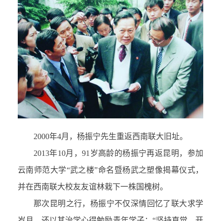
2000年4月，杨振宁先生重返西南联大旧址。
2013年10月，91岁高龄的杨振宁再返昆明，参加
云南师范大学“武之楼”命名暨杨武之塑像揭幕仪式，
并在西南联大校友友谊林栽下一株国槐树。
那次昆明之行，杨振宁不仅深情回忆了联大求学
岁月，还以其治学心得勉励青年学子：“坚持直觉、开