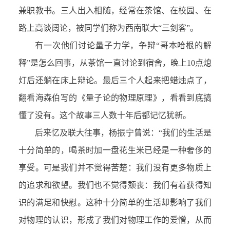
兼职教书。三人出入相随，经常在茶馆、在校园、在
路上高谈阔论，被同学们称为西南联大“三剑客”。
有一次他们讨论量子力学，争辩“哥本哈根的解
释”是怎么回事，从茶馆一直讨论到宿舍，晚上10点熄
灯后还躺在床上辩论。最后三个人起来把蜡烛点了，
翻看海森伯写的《量子论的物理原理》，看看到底搞
懂了没有。这个故事三人数十年后都记忆犹新。
后来忆及联大往事，杨振宁曾说：“我们的生活是
十分简单的，喝茶时加一盘花生米已经是一种奢侈的
享受。可是我们并不觉得苦楚：我们没有更多物质上
的追求和欲望。我们也不觉得颓丧：我们有着获得知
识的满足和快慰。这种十分简单的生活却影响了我们
对物理的认识，形成了我们对物理工作的爱憎，从而